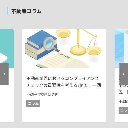
不動産コラム
業界
不動産業界におけるコンプライアンス
20
チェックの重要性を考える/第五十一回
解説
五十
不動産IT技術研究所
不動
コラム
コラ